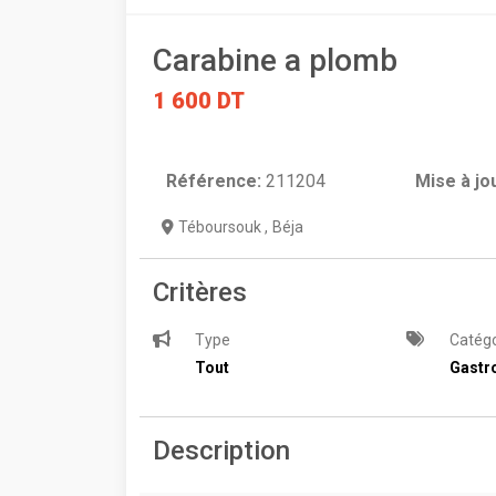
Carabine a plomb
1 600 DT
Référence:
211204
Mise à jo
Téboursouk
,
Béja
Critères
Type
Catégo
Tout
Gastr
Description