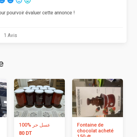
our pourvoir évaluer cette annonce !
1
Avis
e
عسل حر %100
Fontaine de
chocolat acheté
80 DT
150 dt