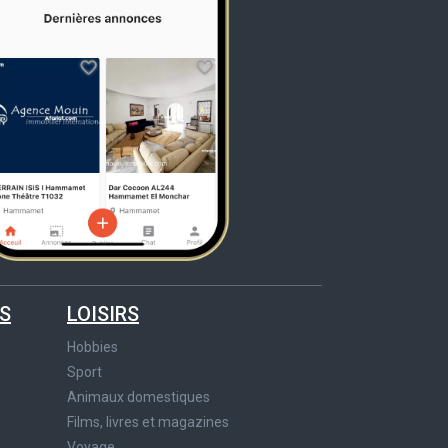
S
LOISIRS
Hobbies
Sport
Animaux domestiques
Films, livres et magazines
Voyage