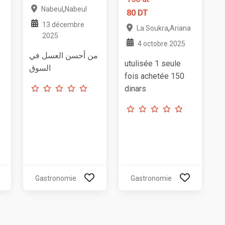
,
Nabeul
Nabeul
80 DT
13 décembre
,
La Soukra
Ariana
2025
4 octobre 2025
من أحسن العسل في
utulisée 1 seule
السوق
fois achetée 150
dinars
Gastronomie
Gastronomie