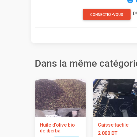
p
CONNECTEZ-VOUS
Dans la même catégori
Huile d'olive bio
Caisse tactile
de djerba
2 000 DT