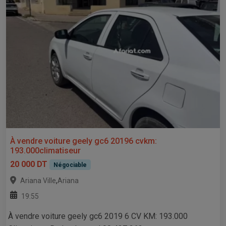
À vendre voiture geely gc6 20196 cvkm:
193.000climatiseur
20 000 DT
Négociable
,
Ariana Ville
Ariana
19:55
À vendre voiture geely gc6 2019 6 CV KM: 193.000