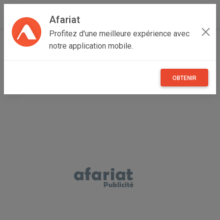
Afariat
Profitez d'une meilleure expérience avec
Accueil
Véhicules
Grand Tunis
Ariana
Mnihla
notre application mobile.
dacia logan 2023
OBTENIR