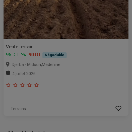
Vente terrain
95 DT
90 DT
Négociable
,
Djerba - Midoun
Médenine
4 juillet 2026
Terrains