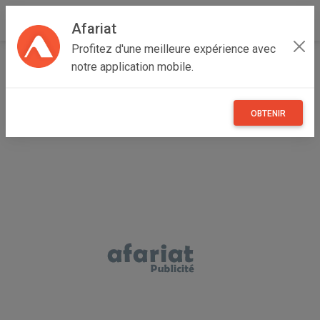
Afariat
Profitez d'une meilleure expérience avec
Accueil
Immobilier
Oasis - Sahara
Médenine
notre application mobile.
Djerba - Midoun
vente terrain
OBTENIR