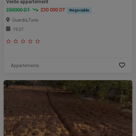
Vente appartement
250000 DT
230 000 DT
Négociable
,
Ouardia
Tunis
19:37
Appartements