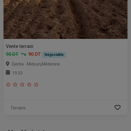
Vente terrain
95 DT
90 DT
Négociable
,
Djerba - Midoun
Médenine
19:33
Terrains