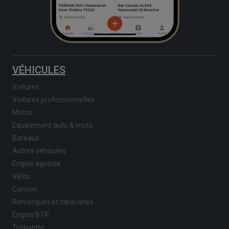
VÉHICULES
Voitures
Voitures professionnelles
Motos
Equipement auto & moto
Bateaux
Autres véhicules
Engins agricole
Vélos
Camion
Remorques et caravanes
Engins BTP
Trotinette