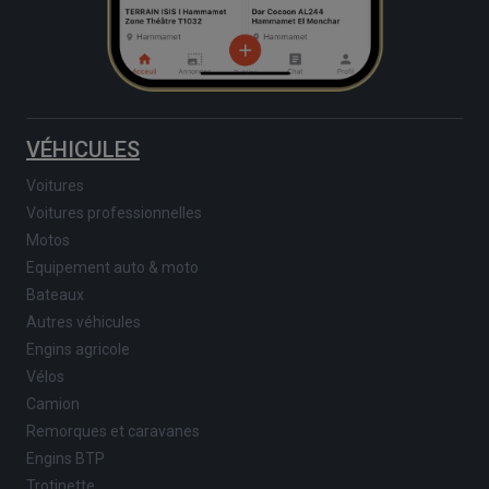
VÉHICULES
Voitures
Voitures professionnelles
Motos
Equipement auto & moto
Bateaux
Autres véhicules
Engins agricole
Vélos
Camion
Remorques et caravanes
Engins BTP
Trotinette