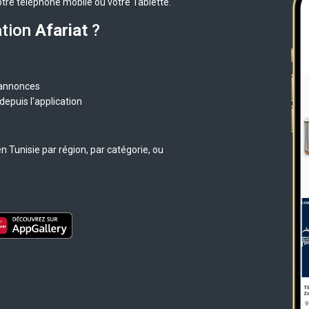
otre téléphone mobile ou votre Tablette.
ation
Afariat
?
 annonces
epuis l'application
 Tunisie par région, par catégorie, ou