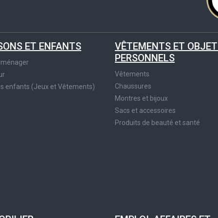
SONS ET ENFANTS
VÊTEMENTS ET OBJET
PERSONNELS
roménager
Vêtements
ur
Chaussures
es enfants (Jeux et Vêtements)
Montres et bijoux
Sacs et accessoires
Produits de beauté et santé