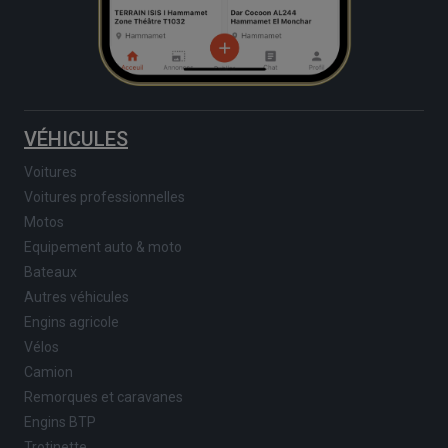
VÉHICULES
Voitures
Voitures professionnelles
Motos
Equipement auto & moto
Bateaux
Autres véhicules
Engins agricole
Vélos
Camion
Remorques et caravanes
Engins BTP
Trotinette