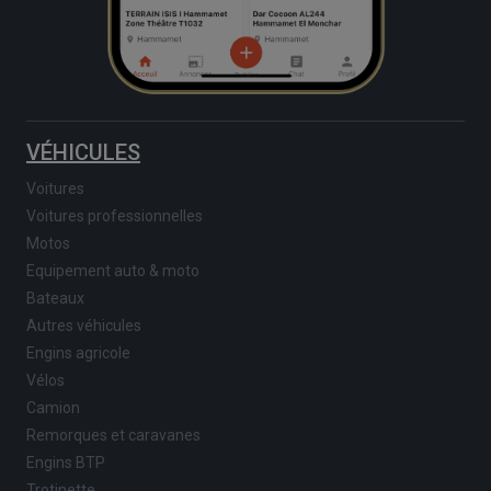
VÉHICULES
Voitures
Voitures professionnelles
Motos
Equipement auto & moto
Bateaux
Autres véhicules
Engins agricole
Vélos
Camion
Remorques et caravanes
Engins BTP
Trotinette