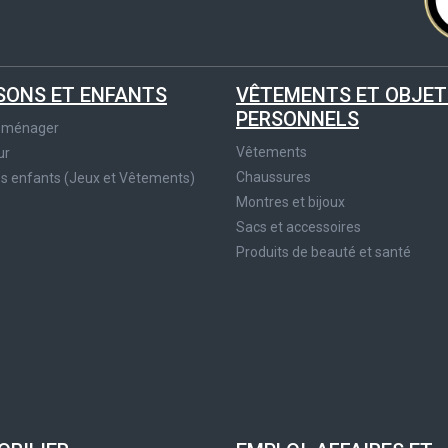
SONS ET ENFANTS
VÊTEMENTS ET OBJET
PERSONNELS
roménager
Vêtements
ur
Chaussures
es enfants (Jeux et Vêtements)
Montres et bijoux
Sacs et accessoires
Produits de beauté et santé