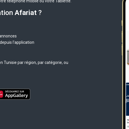
otre téléphone mobile ou votre Tablette.
ation
Afariat
?
 annonces
epuis l'application
 Tunisie par région, par catégorie, ou