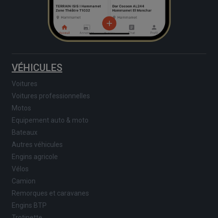
VÉHICULES
Voitures
Voitures professionnelles
Motos
Equipement auto & moto
Bateaux
Autres véhicules
Engins agricole
Vélos
Camion
Remorques et caravanes
Engins BTP
Trotinette