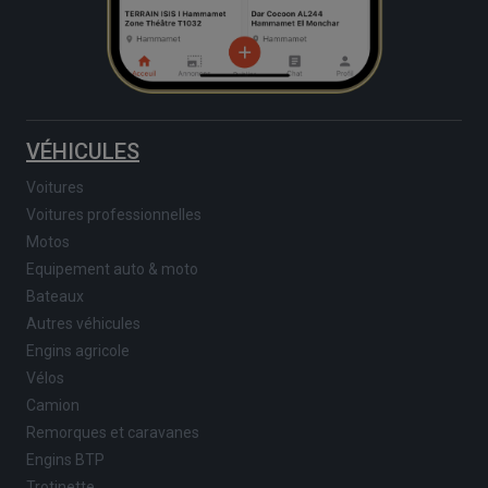
VÉHICULES
Voitures
Voitures professionnelles
Motos
Equipement auto & moto
Bateaux
Autres véhicules
Engins agricole
Vélos
Camion
Remorques et caravanes
Engins BTP
Trotinette