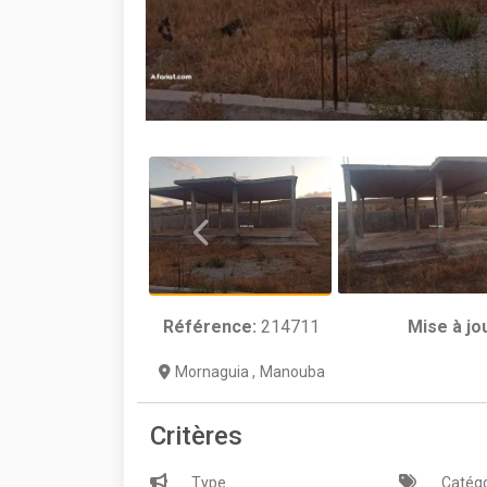
Référence:
214711
Mise à jo
Mornaguia
,
Manouba
Critères
Type
Catégo