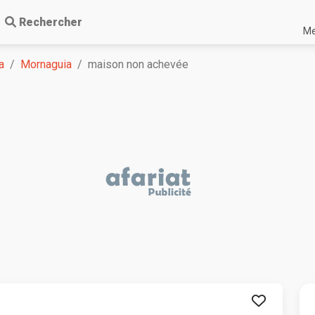
Rechercher
Me
a
Mornaguia
maison non achevée