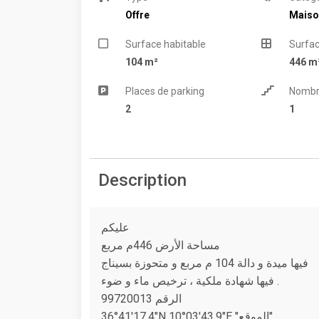
Offre
Maiso
Surface habitable
Surfac
104 m²
446 m
Places de parking
Nombr
2
1
Description
عليكم
مساحة الأرض 446م مربع
فيها ميدة و دالة 104 م مربع و متحوزة بسيناج
فيها شهادة ملكية ، ترخيص ماء و ضوء .
الرقم 99720013
36°41'17.4"N 10°03'43.9"E "الموقع"