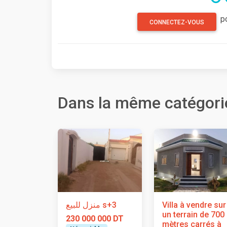
p
CONNECTEZ-VOUS
Dans la même catégori
منزل للبيع s+3
Villa à vendre sur
un terrain de 700
230 000 000 DT
mètres carrés à