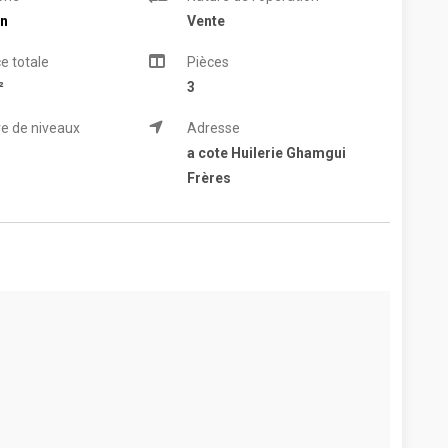
n
Vente
e totale
Pièces
²
3
e de niveaux
Adresse
a cote Huilerie Ghamgui
Frères