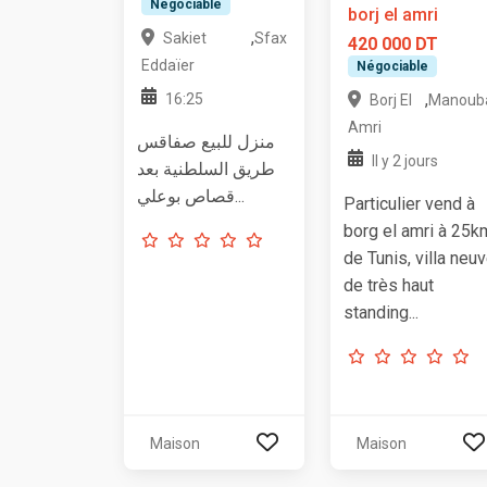
Négociable
borj el amri
,
Sakiet
Sfax
420 000 DT
Eddaïer
Négociable
,
16:25
Borj El
Manoub
Amri
منزل للبيع صفاقس
Il y 2 jours
طريق السلطنية بعد
قصاص بوعلي...
Particulier vend à
borg el amri à 25k
de Tunis, villa neu
de très haut
standing...
Maison
Maison