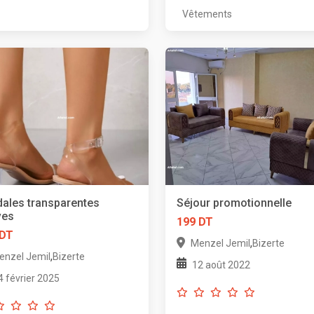
Vêtements
ales transparentes
Séjour promotionnelle
ves
199 DT
 DT
,
Menzel Jemil
Bizerte
,
enzel Jemil
Bizerte
12 août 2022
4 février 2025