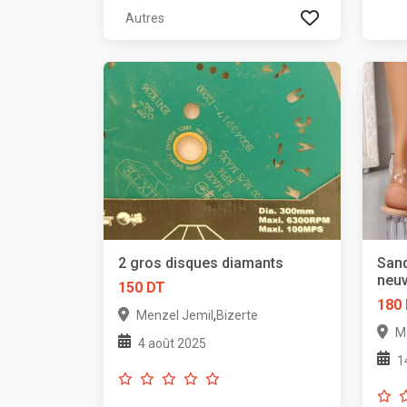
Autres
2 gros disques diamants
Sand
neu
150 DT
180
,
Menzel Jemil
Bizerte
M
4 août 2025
1