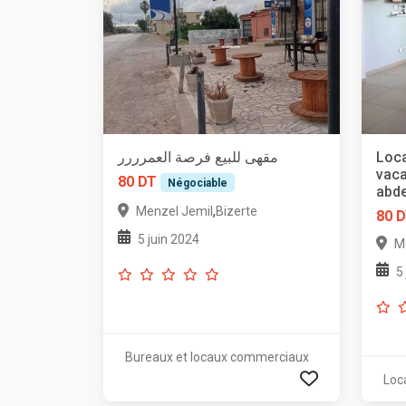
مقهى للبيع فرصة العمرررر
Loca
vac
80 DT
Négociable
abd
,
Menzel Jemil
Bizerte
80 
5 juin 2024
M
5
Bureaux et locaux commerciaux
Loc