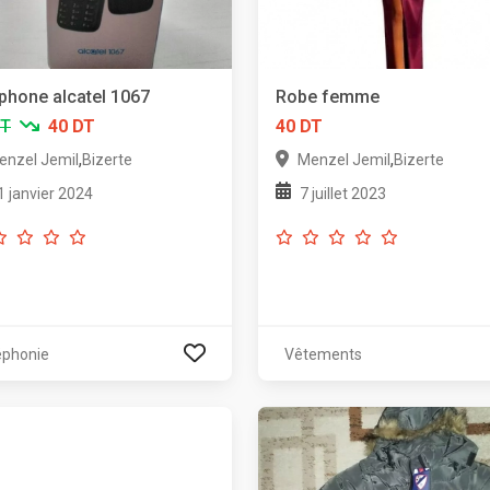
phone alcatel 1067
Robe femme
DT
40 DT
40 DT
,
,
enzel Jemil
Bizerte
Menzel Jemil
Bizerte
1 janvier 2024
7 juillet 2023
éphonie
Vêtements