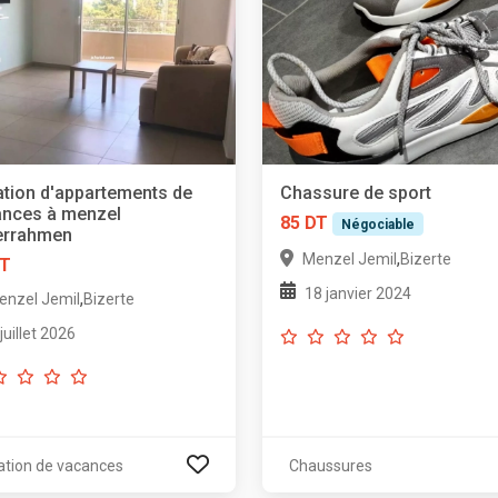
tion d'appartements de
Chassure de sport
ances à menzel
85 DT
Négociable
errahmen
,
Menzel Jemil
Bizerte
DT
18 janvier 2024
,
enzel Jemil
Bizerte
 juillet 2026
ation de vacances
Chaussures