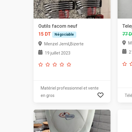
Outils facom neuf
Tele
15 DT
77 
Négociable
M
,
Menzel Jemil
Bizerte
2
19 juillet 2023
Matériel professionnel et vente
en gros
Tél