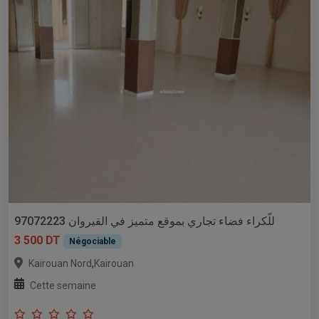
للّكراء فضاء تجاري بموقع متميز في القيروان 97072223
3 500 DT
Négociable
,
Kairouan Nord
Kairouan
Cette semaine