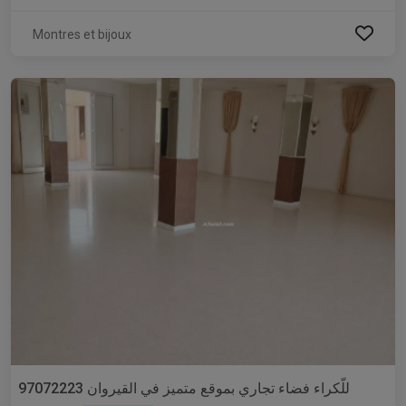
Montres et bijoux
للّكراء فضاء تجاري بموقع متميز في القيروان 97072223