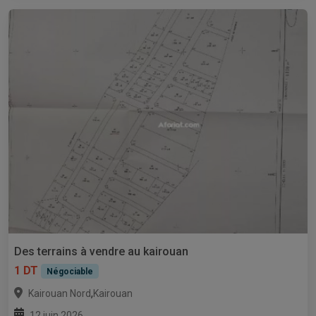
Des terrains à vendre au kairouan
1 DT
Négociable
,
Kairouan Nord
Kairouan
12 juin 2026