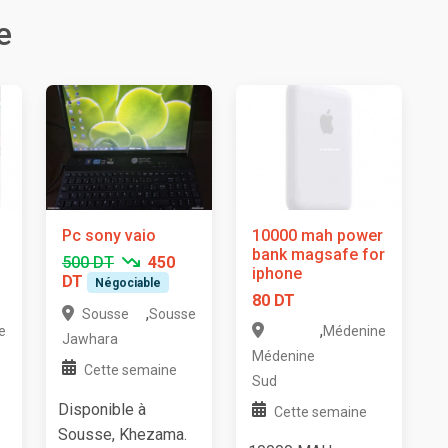
e
Pc sony vaio
10000 mah power
bank magsafe for
500 DT
450
iphone
DT
Négociable
80 DT
,
Sousse
Sousse
,
e
Médenine
Jawhara
Médenine
Cette semaine
Sud
Disponible à
Cette semaine
Sousse, Khezama.