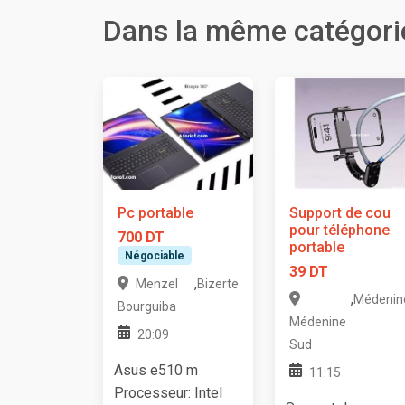
Dans la même catégori
Pc portable
Support de cou
pour téléphone
700 DT
portable
Négociable
39 DT
,
Menzel
Bizerte
,
Médenin
Bourguiba
Médenine
20:09
Sud
Asus e510 m
11:15
Processeur: Intel