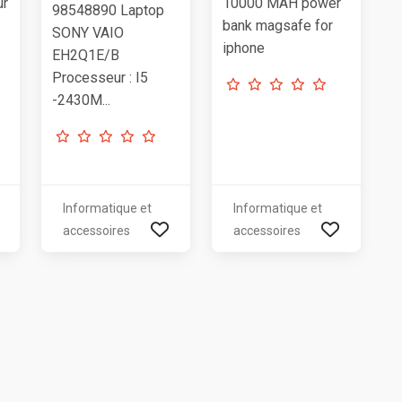
ur
10000 MAH power
98548890 Laptop
bank magsafe for
SONY VAIO
iphone
EH2Q1E/B
Processeur : I5
-2430M...
Informatique et
Informatique et
accessoires
accessoires