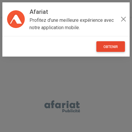
Afariat
Profitez d'une meilleure expérience avec
Accueil
Recherche
Cap bon - Sahel
Nabeul
notre application mobile.
Dar Châabane El Fehri
OBTENIR