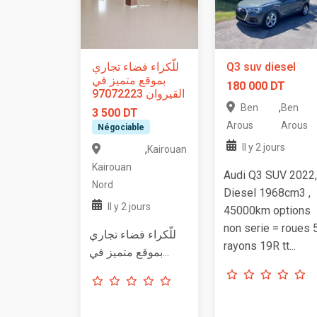
للّكراء فضاء تجاري
Q3 suv diesel
بموقع متميز في
180 000 DT
القيروان 97072223
,
Ben
Ben
3 500 DT
Arous
Arous
Négociable
Il y 2 jours
,
Kairouan
Kairouan
Audi Q3 SUV 2022,
Nord
Diesel 1968cm3 ,
Il y 2 jours
45000km options
non serie = roues 
للّكراء فضاء تجاري
rayons 19R tt...
بموقع متميز في...