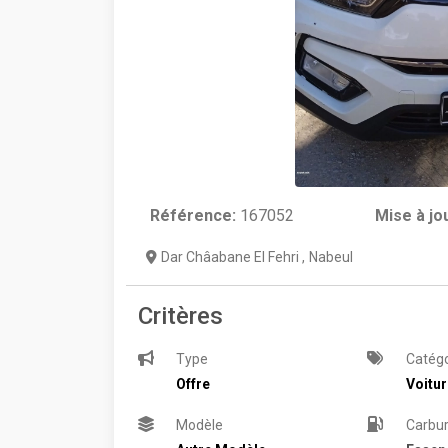
Référence:
167052
Mise à jo
Dar Châabane El Fehri
,
Nabeul
Critères
Type
Catégo
Offre
Voitu
Modèle
Carbu