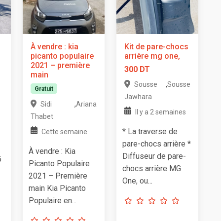
À vendre : kia
Kit de pare-chocs
picanto populaire
arrière mg one,
2021 – première
300 DT
main
,
Sousse
Sousse
Gratuit
Jawhara
,
Sidi
Ariana
Il y a 2 semaines
Thabet
* La traverse de
Cette semaine
pare-chocs arrière *
À vendre : Kia
Diffuseur de pare-
5
Picanto Populaire
chocs arrière MG
2021 – Première
One, ou...
main Kia Picanto
Populaire en...