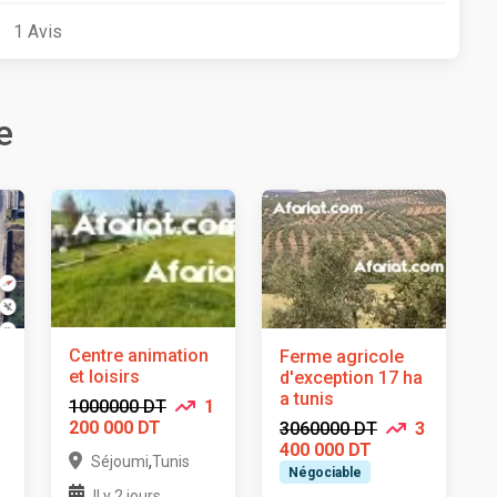
1
Avis
e
Centre animation
Ferme agricole
et loisirs
d'exception 17 ha
a tunis
1000000 DT
1
200 000 DT
3060000 DT
3
400 000 DT
,
Séjoumi
Tunis
Négociable
Il y 2 jours