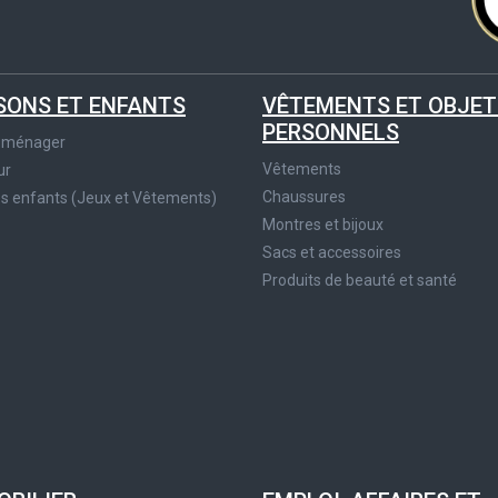
SONS ET ENFANTS
VÊTEMENTS ET OBJET
PERSONNELS
roménager
Vêtements
ur
Chaussures
es enfants (Jeux et Vêtements)
Montres et bijoux
Sacs et accessoires
Produits de beauté et santé