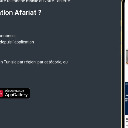
otre téléphone mobile ou votre Tablette.
ation
Afariat
?
 annonces
epuis l'application
 Tunisie par région, par catégorie, ou