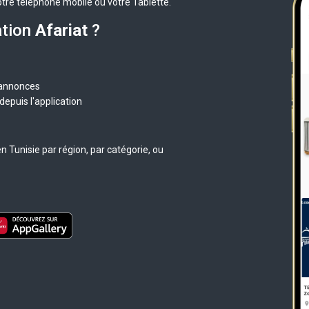
otre téléphone mobile ou votre Tablette.
ation
Afariat
?
 annonces
epuis l'application
 Tunisie par région, par catégorie, ou