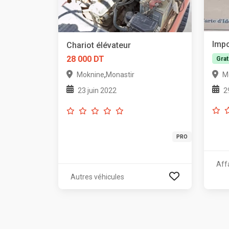
Impo
Chariot élévateur
28 000 DT
Grat
,
M
Moknine
Monastir
2
23 juin 2022
PRO
Aff
Autres véhicules