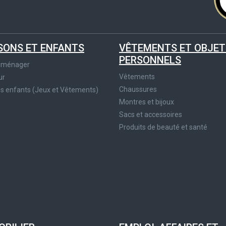
SONS ET ENFANTS
VÊTEMENTS ET OBJET
PERSONNELS
roménager
Vêtements
ur
Chaussures
es enfants (Jeux et Vêtements)
Montres et bijoux
Sacs et accessoires
Produits de beauté et santé