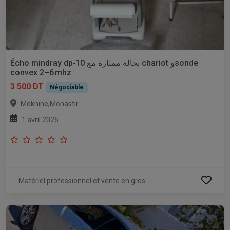
Écho mindray dp‑10 بحالة ممتازة مع chariot وsonde
convex 2–6 mhz
3 500 DT
Négociable
,
Moknine
Monastir
1 avril 2026
Matériel professionnel et vente en gros