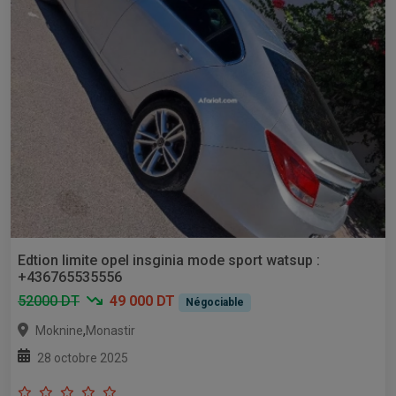
Edtion limite opel insginia mode sport watsup :
+436765535556
52000 DT
49 000 DT
Négociable
,
Moknine
Monastir
28 octobre 2025