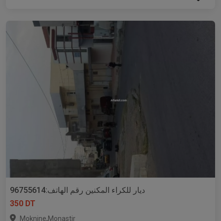
ديار للكراء المكنين رقم الهاتف:96755614
350 DT
,
Moknine
Monastir