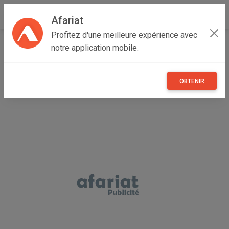
Afariat
Profitez d'une meilleure expérience avec
Accueil
Recherche
Professionnel
Cap bon - Sahel
notre application mobile.
Monastir
Ksar Hellal
OBTENIR