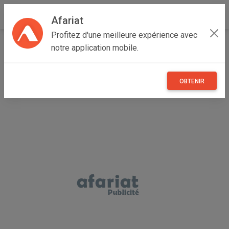
Afariat
Profitez d'une meilleure expérience avec
Accueil
Emploi, affaires et services
Cap bon - Sahel
notre application mobile.
Monastir
Ksar Hellal
formation
OBTENIR