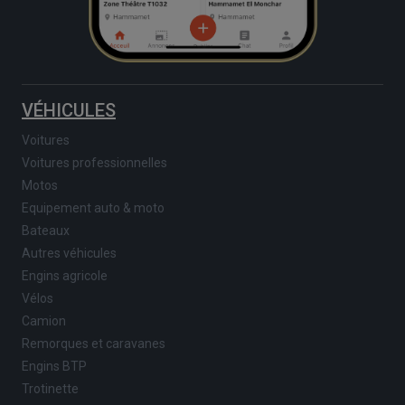
VÉHICULES
Voitures
Voitures professionnelles
Motos
Equipement auto & moto
Bateaux
Autres véhicules
Engins agricole
Vélos
Camion
Remorques et caravanes
Engins BTP
Trotinette