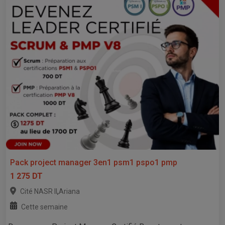
Pack project manager 3en1 psm1 pspo1 pmp
1 275 DT
,
Cité NASR II
Ariana
Cette semaine