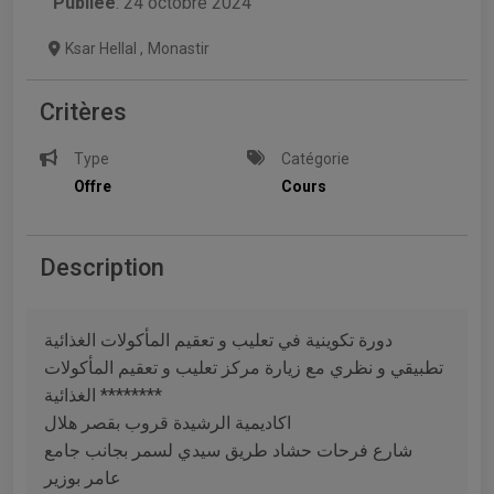
Publiée
: 24 octobre 2024
Ksar Hellal
,
Monastir
Critères
Type
Catégorie
Offre
Cours
Description
دورة تكوينية في تعليب و تعقيم المأكولات الغذائية
تطبيقي و نظري مع زيارة مركز تعليب و تعقيم المأكولات
الغذائية ********
اكاديمية الرشيدة قروب بقصر هلال
شارع فرحات حشاد طريق سيدي لسمر بجانب جامع
عامر بوزير