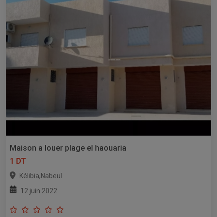
Maison a louer plage el haouaria
1 DT
,
Kélibia
Nabeul
12 juin 2022