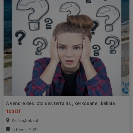
A vendre des lots des terrains , kerkouane , kélibia
100 DT
,
Kélibia
Nabeul
5 février 2022