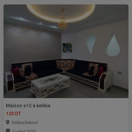
Maison s+2 à kelibia
120 DT
,
Kélibia
Nabeul
5 juillet 2023