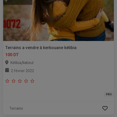
Terrains a vendre à kerkouane kélibia
100 DT
,
Kélibia
Nabeul
2 février 2022
PRO
Terrains