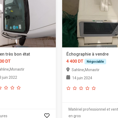
en très bon état
Échographie à vendre
00 DT
4 400 DT
Négociable
,
ahline
Monastir
,
Sahline
Monastir
3 juin 2022
14 juin 2024
Matériel professionnel et ven
tures
en gros