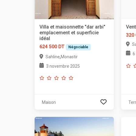
Villa et maisonnette "dar arbi"
Vent
emplacement et superficie
320
idéal
S
624 500 DT
Négociable
6
,
Sahline
Monastir
3 novembre 2025
Maison
Ter