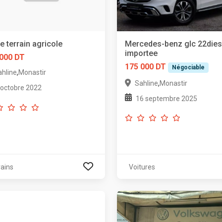
e terrain agricole
Mercedes-benz glc 22dies
importee
 000 DT
175 000 DT
Négociable
,
ahline
Monastir
,
Sahline
Monastir
 octobre 2022
16 septembre 2025
rains
Voitures