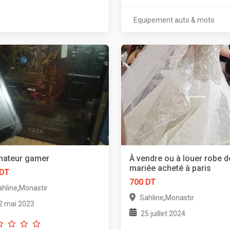
Equipement auto & moto
nateur gamer
À vendre ou à louer robe d
mariée acheté à paris
 DT
700 DT
,
ahline
Monastir
,
Sahline
Monastir
2 mai 2023
25 juillet 2024