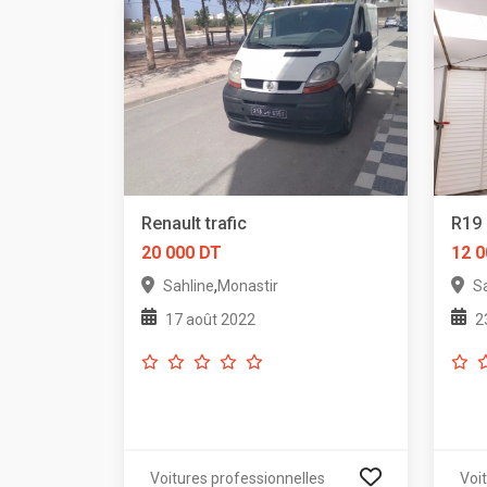
Renault trafic
R19 
20 000 DT
12 0
,
Sahline
Monastir
S
17 août 2022
2
Voitures professionnelles
Voi