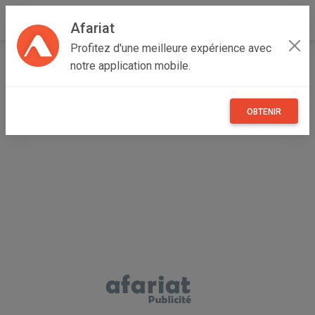
Afariat
Profitez d'une meilleure expérience avec
Accueil
Immobilier
Cap bon - Sahel
Monastir
notre application mobile.
Sahline
Villa et maisonnette "dar arbi" emplacement et superficie
idéal
OBTENIR