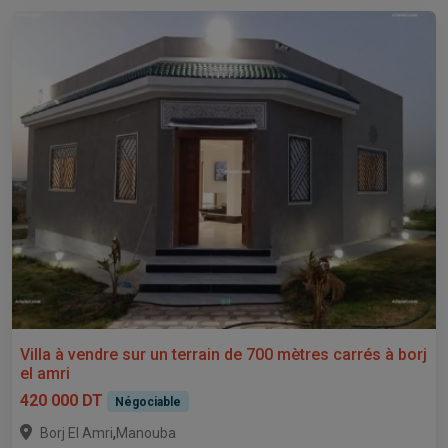
Villa à vendre sur un terrain de 700 mètres carrés à borj
el amri
420 000 DT
Négociable
,
Borj El Amri
Manouba