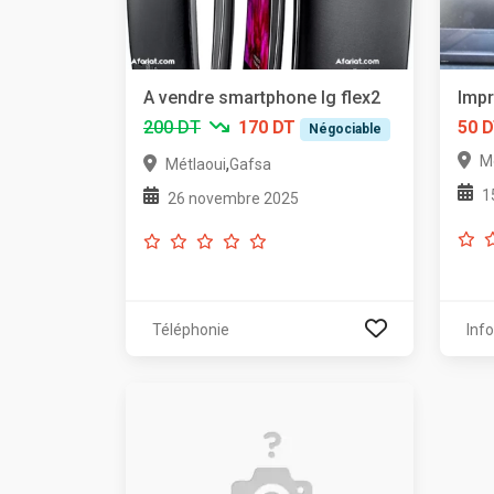
A vendre smartphone lg flex2
Impr
200 DT
170 DT
50 
Négociable
M
,
Métlaoui
Gafsa
1
26 novembre 2025
Téléphonie
Inf