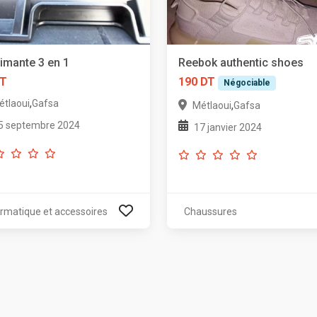
imante 3 en 1
Reebok authentic shoes
DT
190 DT
Négociable
,
étlaoui
Gafsa
,
Métlaoui
Gafsa
5 septembre 2024
17 janvier 2024
ormatique et accessoires
Chaussures