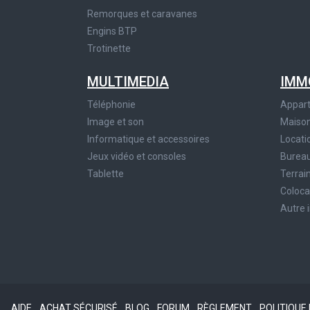
Remorques et caravanes
Engins BTP
Trotinette
MULTIMEDIA
IMM
Téléphonie
Appar
Image et son
Maiso
Informatique et accessoires
Locati
Jeux vidéo et consoles
Bureau
Tablette
Terrai
Coloca
Autre 
AIDE
ACHAT SÉCURISÉ
BLOG
FORUM
RÈGLEMENT
POLITIQUE