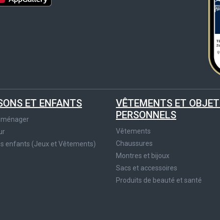
SONS ET ENFANTS
VÊTEMENTS ET OBJET
PERSONNELS
roménager
Vêtements
ur
Chaussures
es enfants (Jeux et Vêtements)
Montres et bijoux
Sacs et accessoires
Produits de beauté et santé