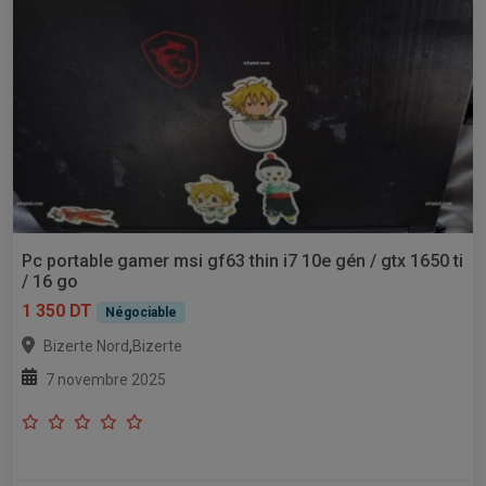
Pc portable gamer msi gf63 thin i7 10e gén / gtx 1650 ti
/ 16 go
1 350 DT
Négociable
,
Bizerte Nord
Bizerte
7 novembre 2025