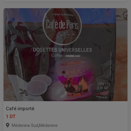
Café importé
1 DT
,
Médenine Sud
Médenine