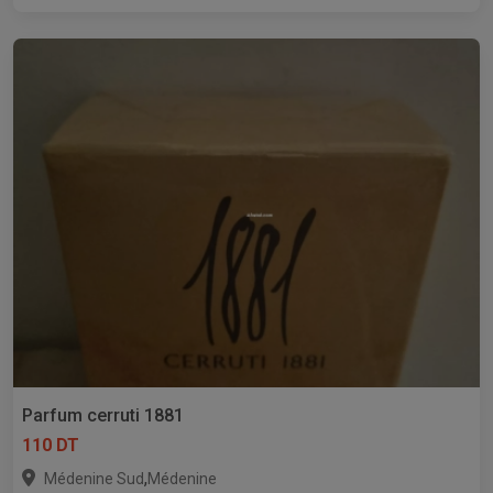
Parfum cerruti 1881
110 DT
,
Médenine Sud
Médenine