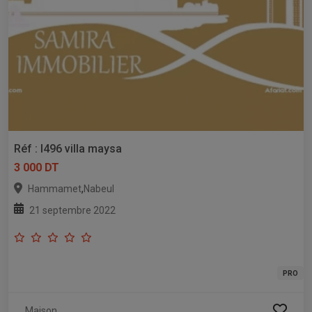
Réf : l496 villa maysa
3 000 DT
,
Hammamet
Nabeul
21 septembre 2022
PRO
Maison