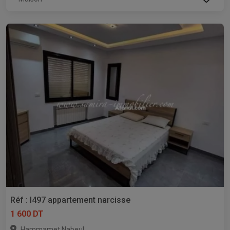
Réf : l497 appartement narcisse
1 600 DT
,
Hammamet
Nabeul