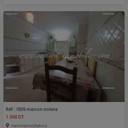
Réf : l509 maison nolana
1 300 DT
,
Hammamet
Nabeul