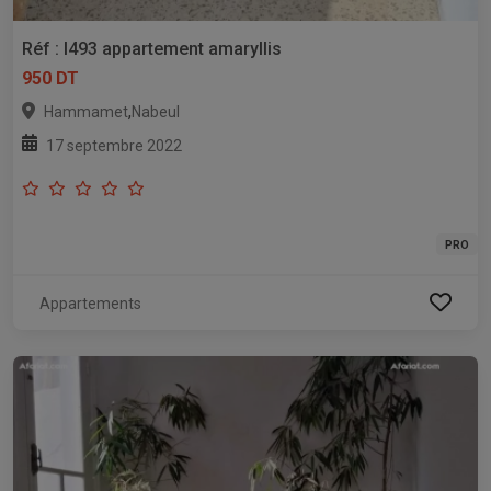
Réf : l493 appartement amaryllis
950 DT
,
Hammamet
Nabeul
17 septembre 2022
PRO
Appartements