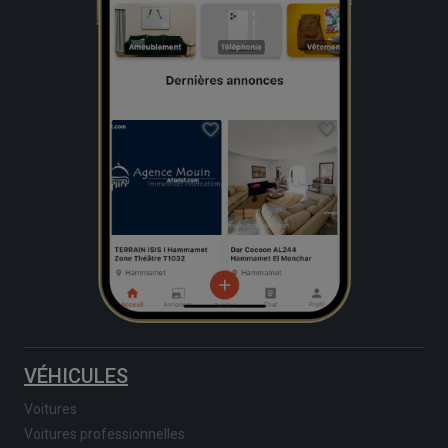
VÉHICULES
Voitures
Voitures professionnelles