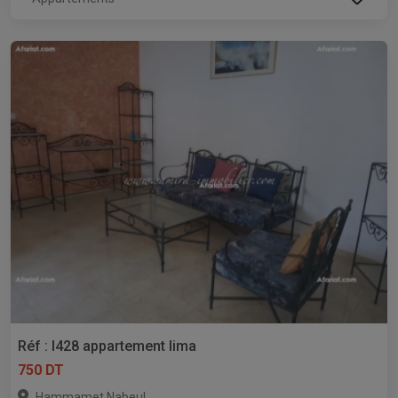
Réf : l428 appartement lima
750 DT
,
Hammamet
Nabeul