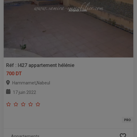
Réf : l427 appartement hélénie
700 DT
,
Hammamet
Nabeul
17 juin 2022
PRO
Appartements