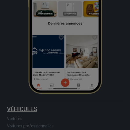
VÉHICULES
Voitures
Voitures professionnelles