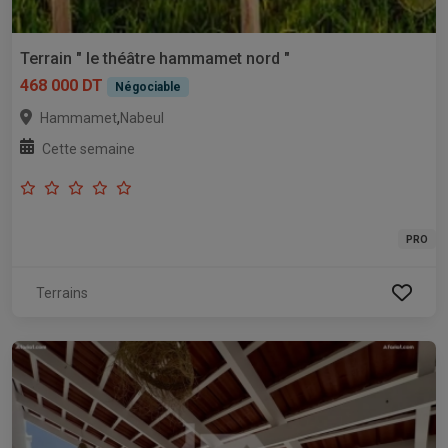
Terrain " le théâtre hammamet nord "
468 000 DT
Négociable
,
Hammamet
Nabeul
Cette semaine
PRO
Terrains