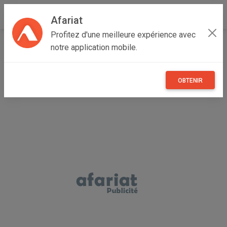
Afariat
Profitez d'une meilleure expérience avec
Accueil
Immobilier
Cap bon - Sahel
Nabeul
notre application mobile.
Hammamet
Villa " SEBASTIAN"
OBTENIR