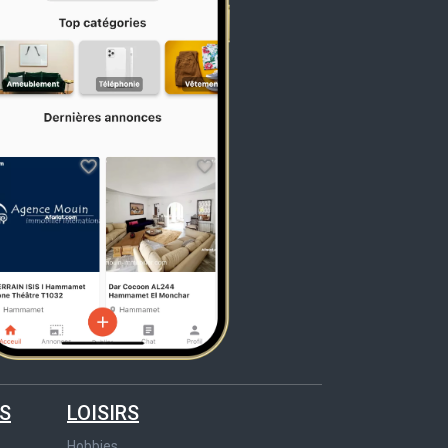
S
LOISIRS
Hobbies