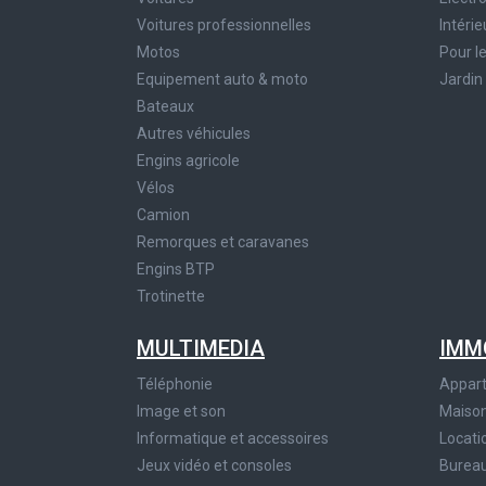
Voitures professionnelles
Intérie
Motos
Pour l
Equipement auto & moto
Jardin
Bateaux
Autres véhicules
Engins agricole
Vélos
Camion
Remorques et caravanes
Engins BTP
Trotinette
MULTIMEDIA
IMM
Téléphonie
Appar
Image et son
Maiso
Informatique et accessoires
Locati
Jeux vidéo et consoles
Bureau