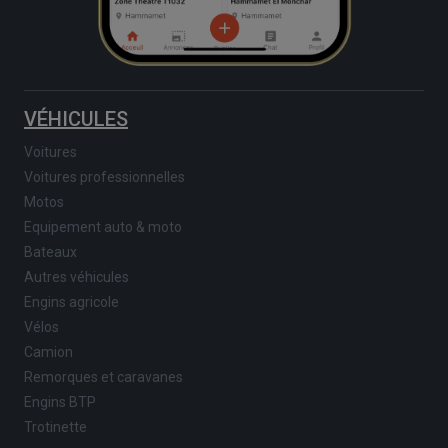
VÉHICULES
Voitures
Voitures professionnelles
Motos
Equipement auto & moto
Bateaux
Autres véhicules
Engins agricole
Vélos
Camion
Remorques et caravanes
Engins BTP
Trotinette