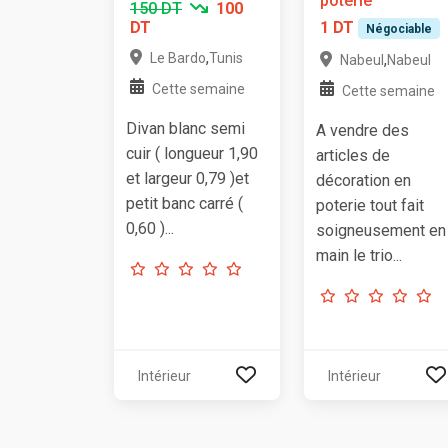
poterie
150 DT
100
DT
1 DT
Négociable
,
Le Bardo
Tunis
,
Nabeul
Nabeul
Cette semaine
Cette semaine
Divan blanc semi
A vendre des
cuir ( longueur 1,90
articles de
et largeur 0,79 )et
décoration en
petit banc carré (
poterie tout fait
0,60 )...
soigneusement en
main le trio...
Intérieur
Intérieur