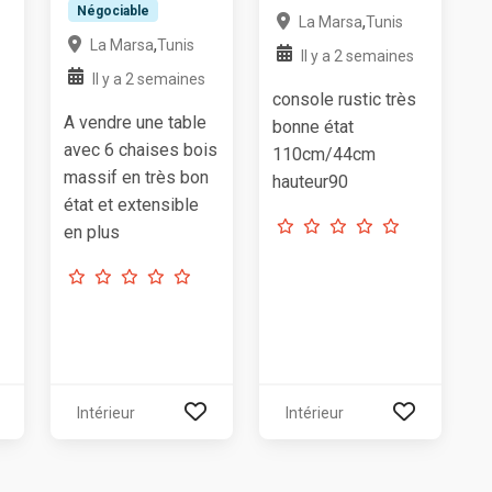
Négociable
,
La Marsa
Tunis
,
La Marsa
Tunis
Il y a 2 semaines
Il y a 2 semaines
console rustic très
A vendre une table
bonne état
avec 6 chaises bois
110cm/44cm
massif en très bon
hauteur90
état et extensible
en plus
Intérieur
Intérieur