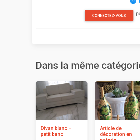
p
CONNECTEZ-VOUS
Dans la même catégori
Divan blanc +
Article de
petit banc
décoration en