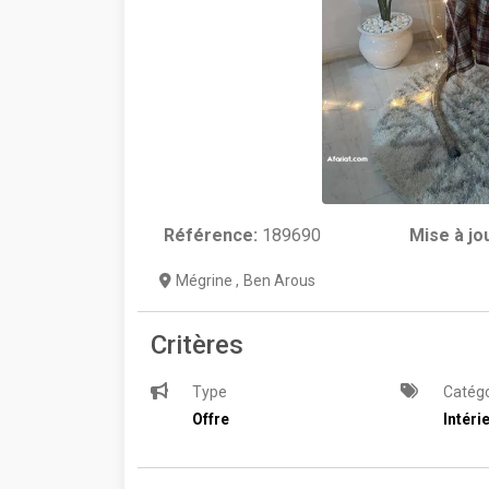
Référence:
189690
Mise à jo
Mégrine
,
Ben Arous
Critères
Type
Catégo
Offre
Intéri