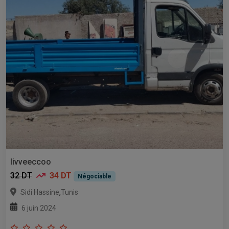
Iivveeccoo
32 DT
34 DT
Négociable
,
Sidi Hassine
Tunis
6 juin 2024