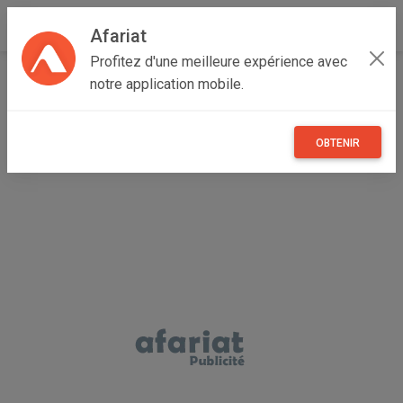
Afariat
Profitez d'une meilleure expérience avec
Accueil
Maisons et enfants
Oasis - Sahara
notre application mobile.
Médenine
Médenine Sud
Perceuse Visseuse LANLONG 21v lithium
OBTENIR