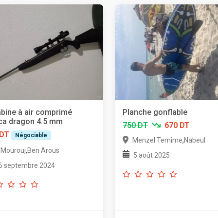
bine à air comprimé
Planche gonflable
ca dragon 4.5 mm
750 DT
670 DT
 DT
Négociable
,
Menzel Temime
Nabeul
,
l Mourouj
Ben Arous
5 août 2025
6 septembre 2024