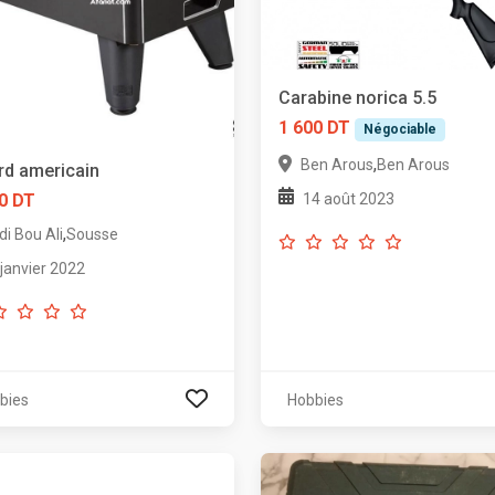
Carabine norica 5.5
1 600 DT
Négociable
,
Ben Arous
Ben Arous
ard americain
14 août 2023
0 DT
,
di Bou Ali
Sousse
 janvier 2022
bies
Hobbies