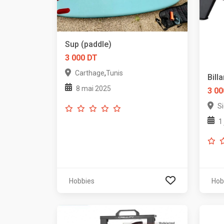
Sup (paddle)
3 000 DT
,
Carthage
Tunis
Bill
8 mai 2025
3 00
Si
1
Hobbies
Hob