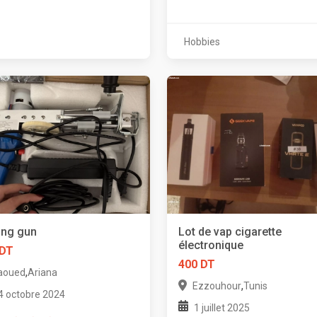
Hobbies
ing gun
Lot de vap cigarette
électronique
 DT
400 DT
,
aoued
Ariana
,
Ezzouhour
Tunis
4 octobre 2024
1 juillet 2025