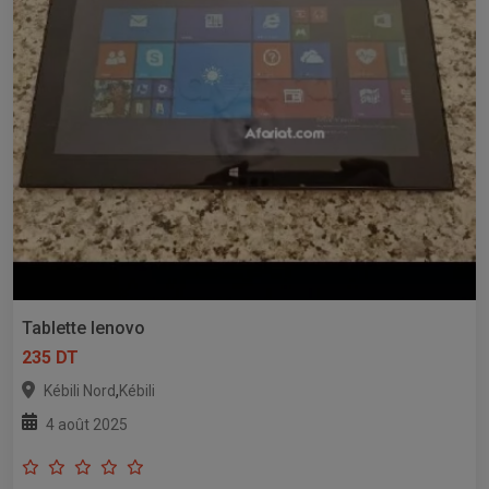
Tablette lenovo
235 DT
,
Kébili Nord
Kébili
4 août 2025