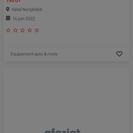
150 DT
,
Kébili Nord
Kébili
16 juin 2022
Equipement auto & moto