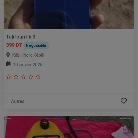
Talifoun llbi3
399 DT
Négociable
,
Kébili Nord
Kébili
10 janvier 2025
Autres