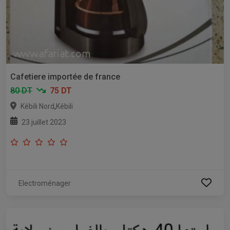
Cafetiere importée de france
80 DT
75 DT
,
Kébili Nord
Kébili
23 juillet 2023
Electroménager