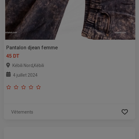
Pantalon djean femme
45 DT
,
Kébili Nord
Kébili
4 juillet 2024
Vêtements