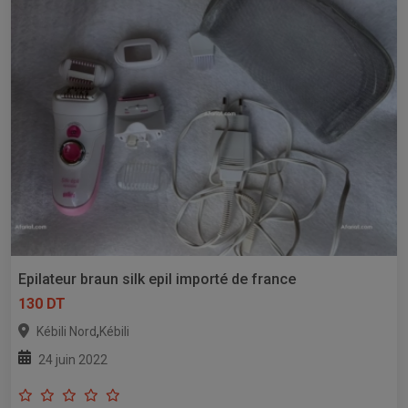
Epilateur braun silk epil importé de france
130 DT
,
Kébili Nord
Kébili
24 juin 2022