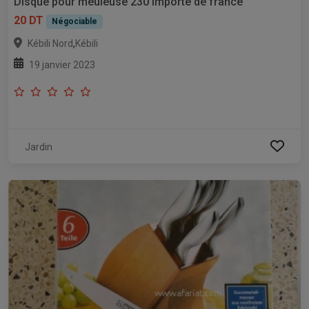
Disque pour meuleuse 230 importé de france
20 DT
Négociable
,
Kébili Nord
Kébili
19 janvier 2023
Jardin