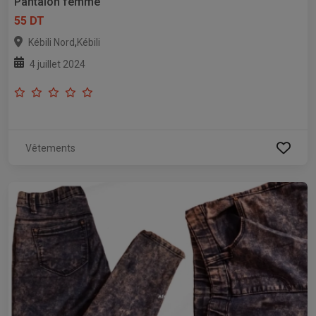
Pantalon femme
55 DT
,
Kébili Nord
Kébili
4 juillet 2024
Vêtements