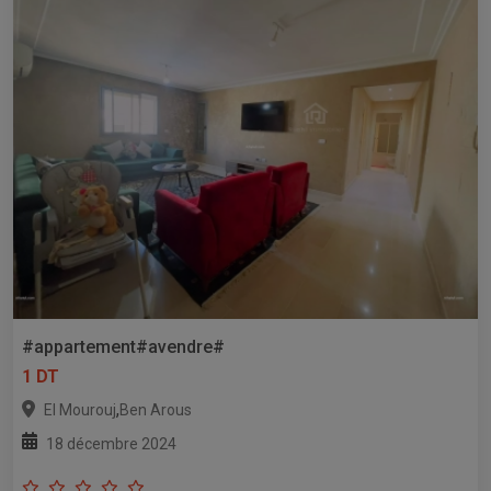
#appartement#avendre#
1 DT
,
El Mourouj
Ben Arous
18 décembre 2024