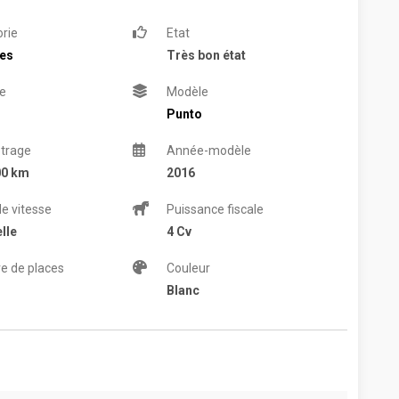
rie
Etat
res
Très bon état
e
Modèle
Punto
trage
Année-modèle
00 km
2016
de vitesse
Puissance fiscale
lle
4 Cv
e de places
Couleur
Blanc