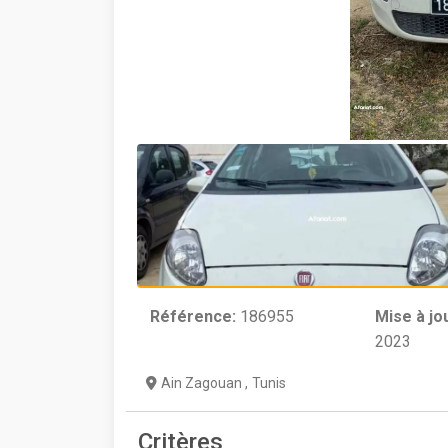
Référence:
186955
Mise à jo
2023
Ain Zagouan
,
Tunis
Critères