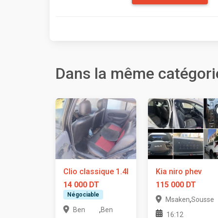
Dans la même catégori
Clio classique 1.4l
Kia niro phev
14 000 DT
115 000 DT
Négociable
,
Msaken
Sousse
,
Ben
Ben
16:12