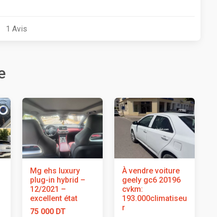
1
Avis
e
Mg ehs luxury
À vendre voiture
plug-in hybrid –
geely gc6 20196
12/2021 –
cvkm:
excellent état
193.000climatiseu
r
75 000 DT