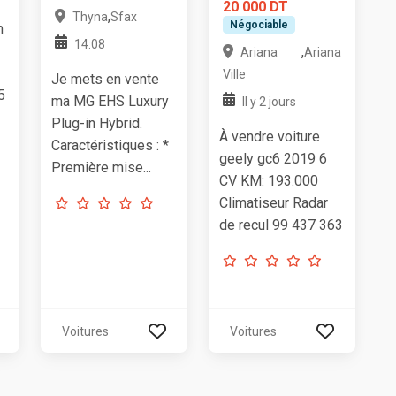
20 000 DT
,
Thyna
Sfax
Négociable
m
14:08
,
Ariana
Ariana
Ville
Je mets en vente
5
ma MG EHS Luxury
Il y 2 jours
Plug-in Hybrid.
À vendre voiture
Caractéristiques : *
geely gc6 2019 6
Première mise...
CV KM: 193.000
Climatiseur Radar
de recul 99 437 363
Voitures
Voitures