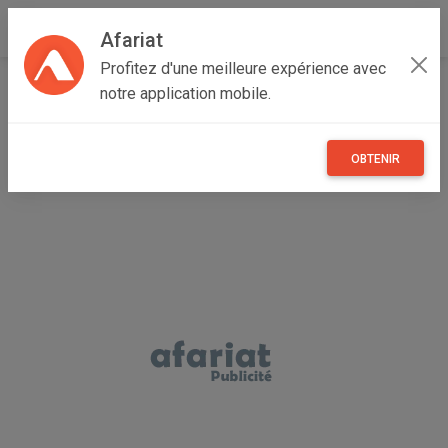
Afariat
Profitez d'une meilleure expérience avec
Accueil
Véhicules
Grand Tunis
Tunis
Bab Bhar
notre application mobile.
Vente Peugeot 301
OBTENIR