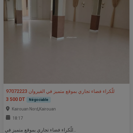
للّكراء فضاء تجاري بموقع متميز في القيروان 97072223
3 500 DT
Négociable
,
Kairouan Nord
Kairouan
18:17
للّكراء فضاء تجاري بموقع متميز في...