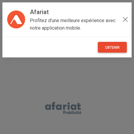
Afariat
Profitez d'une meilleure expérience avec
Accueil
Véhicules
Grand Tunis
Tunis
Ain Zagouan
notre application mobile.
toyota aygo
OBTENIR