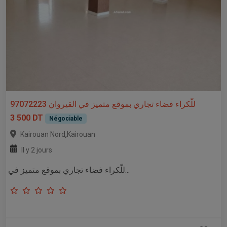
للّكراء فضاء تجاري بموقع متميز في القيروان 97072223
3 500 DT
Négociable
,
Kairouan Nord
Kairouan
Il y 2 jours
للّكراء فضاء تجاري بموقع متميز في...