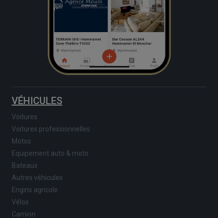
VÉHICULES
Voitures
Voitures professionnelles
Motos
Equipement auto & moto
Bateaux
Autres véhicules
Engins agricole
Vélos
Camion