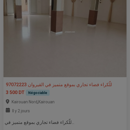
للّكراء فضاء تجاري بموقع متميز في القيروان 97072223
3 500 DT
Négociable
,
Kairouan Nord
Kairouan
Il y 2 jours
للّكراء فضاء تجاري بموقع متميز في...