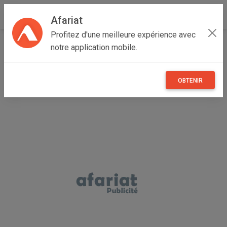
Afariat
Profitez d'une meilleure expérience avec
Accueil
Véhicules
Grand Tunis
Tunis
Manar I
notre application mobile.
je mets en vente une belle clio 3
OBTENIR