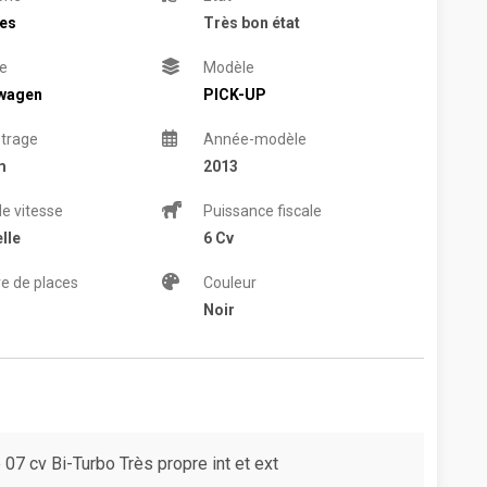
res
Très bon état
e
Modèle
wagen
PICK-UP
trage
Année-modèle
m
2013
de vitesse
Puissance fiscale
lle
6 Cv
e de places
Couleur
Noir
7 cv Bi-Turbo Très propre int et ext