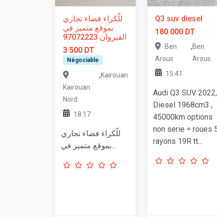
للّكراء فضاء تجاري
Q3 suv diesel
بموقع متميز في
180 000 DT
القيروان 97072223
,
Ben
Ben
3 500 DT
Arous
Arous
Négociable
15:41
,
Kairouan
Kairouan
Audi Q3 SUV 2022,
Nord
Diesel 1968cm3 ,
18:17
45000km options
non serie = roues 
للّكراء فضاء تجاري
rayons 19R tt...
بموقع متميز في...