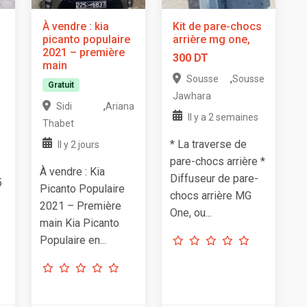
À vendre : kia
Kit de pare-chocs
picanto populaire
arrière mg one,
2021 – première
300 DT
main
,
Sousse
Sousse
Gratuit
Jawhara
,
Sidi
Ariana
Il y a 2 semaines
Thabet
* La traverse de
Il y 2 jours
pare-chocs arrière *
À vendre : Kia
Diffuseur de pare-
5
Picanto Populaire
chocs arrière MG
2021 – Première
One, ou...
main Kia Picanto
Populaire en...