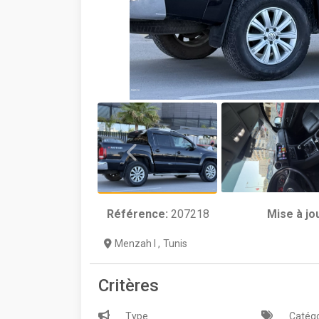
Référence:
207218
Mise à jo
Menzah I
,
Tunis
Critères
Type
Catégo