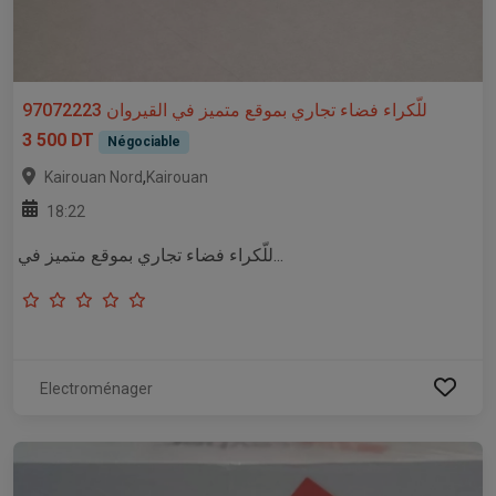
للّكراء فضاء تجاري بموقع متميز في القيروان 97072223
3 500 DT
Négociable
,
Kairouan Nord
Kairouan
18:22
للّكراء فضاء تجاري بموقع متميز في...
Electroménager