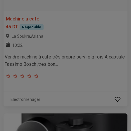
Machine a café
45 DT
Négociable
,
La Soukra
Ariana
10:22
Vendre machine à café très propre servi qlq fois A capsule
Tassimo Bosch ,tres bon...
Electroménager