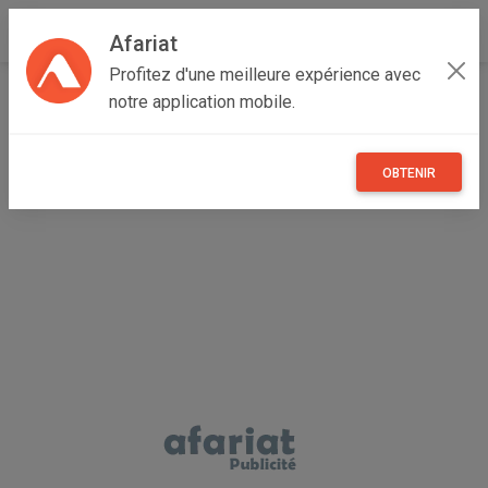
Afariat
Profitez d'une meilleure expérience avec
Accueil
Maisons et enfants
Grand Tunis
Tunis
notre application mobile.
Le Bardo
Robot Pâtissier SOKANY SK-921 - Batteur électrique
2en1
OBTENIR